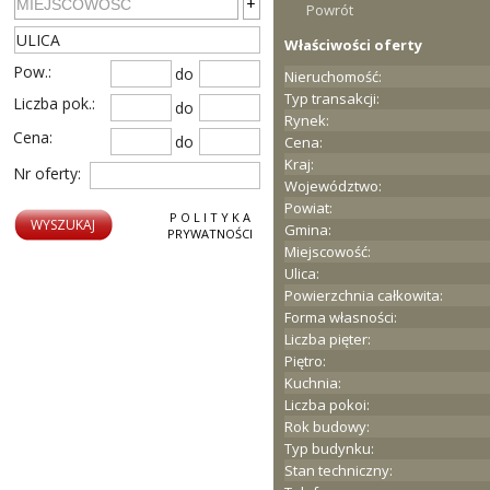
+
Powrót
Właściwości oferty
Pow.:
do
Nieruchomość:
Typ transakcji:
Liczba pok.:
do
Rynek:
Cena:
do
Cena:
Kraj:
Nr oferty:
Województwo:
Powiat:
P O L I T Y K A
Gmina:
PRYWATNOŚCI
Miejscowość:
Ulica:
Powierzchnia całkowita:
Forma własności:
Liczba pięter:
Piętro:
Kuchnia:
Liczba pokoi:
Rok budowy:
Typ budynku:
Stan techniczny: