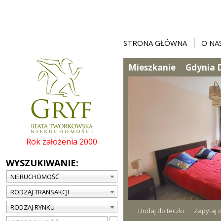
STRONA GŁÓWNA
O NA
Mieszkanie
Gdynia D
Rok założenia 2000
WYSZUKIWANIE:
NIERUCHOMOŚĆ
RODZAJ TRANSAKCJI
RODZAJ RYNKU
Dodaj do teczki
Zapytaj o